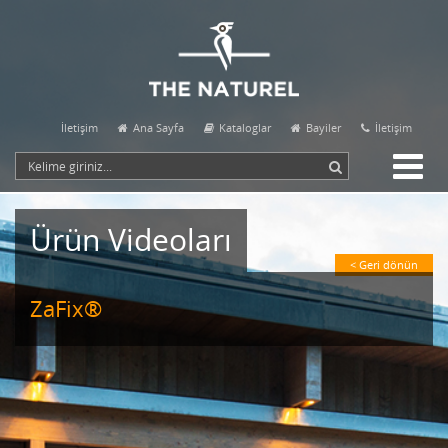
İletişim
Ana Sayfa
Kataloglar
Bayiler
İletişim
Ürün Videoları
< Geri dönün
ZaFix®