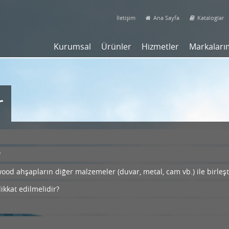
İletişim
Ana Sayfa
Kataloglar
Kurumsal
Ürünler
Hizmetler
Markaları
r
?
d ahşapların diğer malzemeler (duvar, metal, cam vb.) ile birleşti
ikkat edilmelidir?