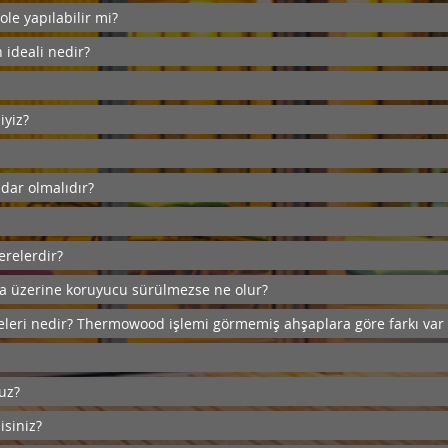
e yapılabilir mi?
 ideali nedir?
iyiz?
dar olmalıdır?
relerdir?
 üzerine koruyucu sürülmezse ne olur?
releri nedir? Thermowood işlemi görmemiş ahşaplara göre farkı var
uz?
isiniz?