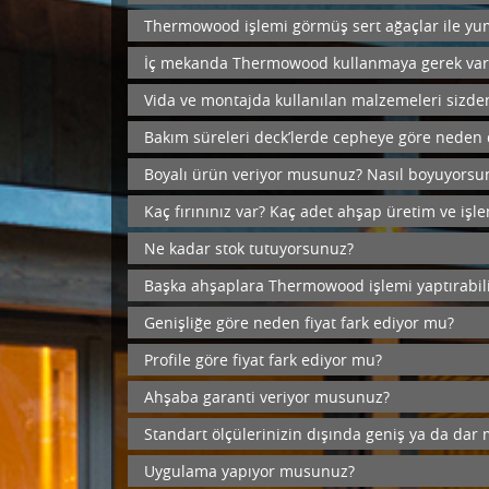
Thermowood işlemi görmüş sert ağaçlar ile yum
İç mekanda Thermowood kullanmaya gerek var m
Vida ve montajda kullanılan malzemeleri sizde
Bakım süreleri deck’lerde cepheye göre neden 
Boyalı ürün veriyor musunuz? Nasıl boyuyorsu
Kaç fırınınız var? Kaç adet ahşap üretim ve iş
Ne kadar stok tutuyorsunuz?
Başka ahşaplara Thermowood işlemi yaptırabili
Genişliğe göre neden fiyat fark ediyor mu?
Profile göre fiyat fark ediyor mu?
Ahşaba garanti veriyor musunuz?
Standart ölçülerinizin dışında geniş ya da da
Uygulama yapıyor musunuz?