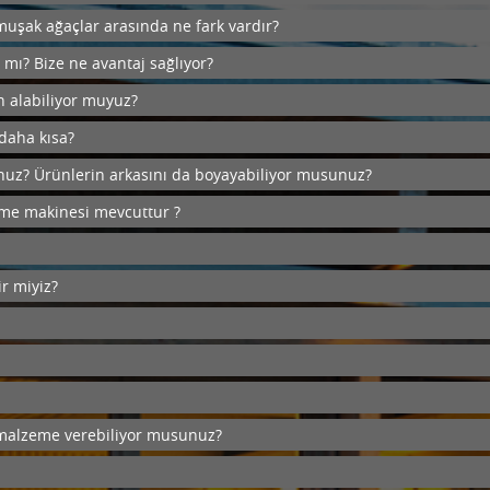
uşak ağaçlar arasında ne fark vardır?
ı? Bize ne avantaj sağlıyor?
n alabiliyor muyuz?
daha kısa?
nuz? Ürünlerin arkasını da boyayabiliyor musunuz?
leme makinesi mevcuttur ?
r miyiz?
r malzeme verebiliyor musunuz?